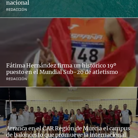
nacional
REDACCIÓN
Fátima Hernández firma un histórico 19º
puesto en el Mundial Sub-20 de atletismo
REDACCIÓN
Arranca en el CAR Región de Murcia el campus
de baloncesto que promueve la internacional