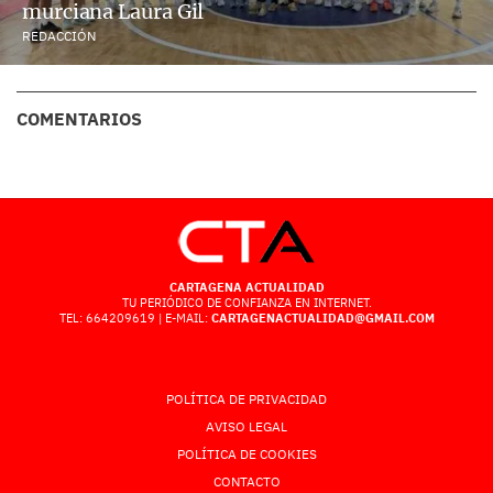
murciana Laura Gil
REDACCIÓN
COMENTARIOS
CARTAGENA ACTUALIDAD
TU PERIÓDICO DE CONFIANZA EN INTERNET.
TEL: 664209619 | E-MAIL:
CARTAGENACTUALIDAD@GMAIL.COM
POLÍTICA DE PRIVACIDAD
AVISO LEGAL
POLÍTICA DE COOKIES
CONTACTO