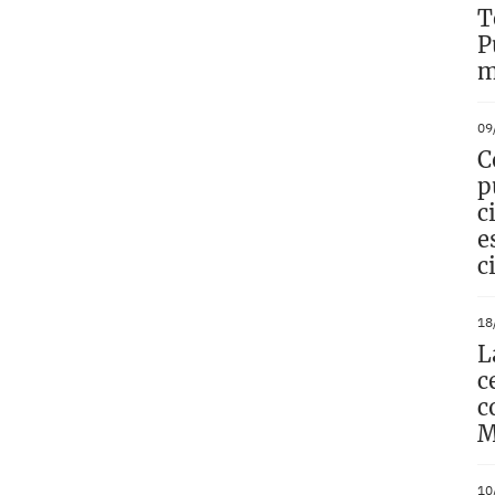
T
P
m
09
C
p
c
e
c
18
L
c
c
M
10