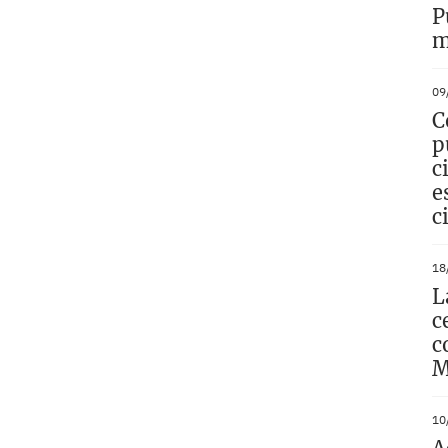
P
m
09
C
p
c
e
c
18
L
c
c
M
10