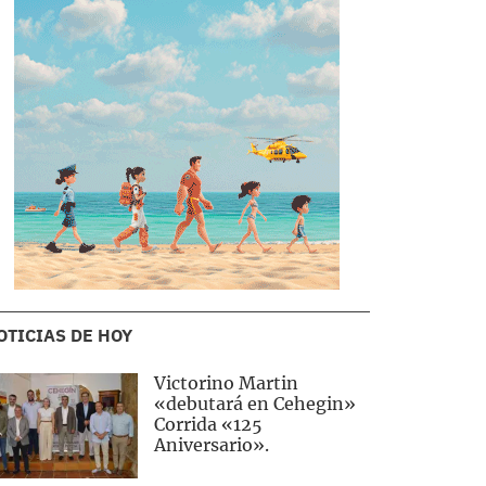
OTICIAS DE HOY
Victorino Martin
«debutará en Cehegin»
Corrida «125
Aniversario».