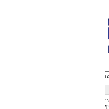
L
18
T