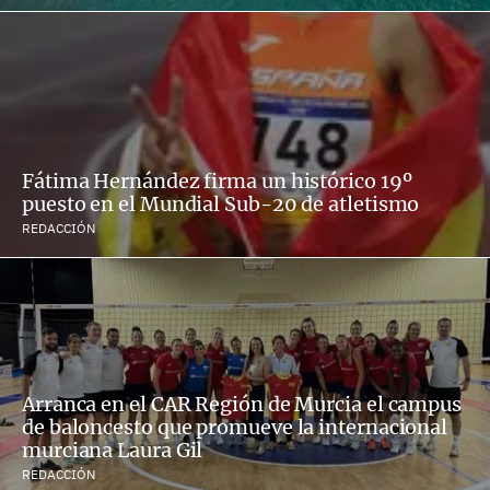
Fátima Hernández firma un histórico 19º
puesto en el Mundial Sub-20 de atletismo
REDACCIÓN
Arranca en el CAR Región de Murcia el campus
de baloncesto que promueve la internacional
murciana Laura Gil
REDACCIÓN