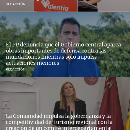
REDACCIÓN
El PP denuncia que el Gobierno central aparca
obras importantes de defensa contra las
inundaciones mientras solo impulsa
actuaciones menores
REDACCIÓN
La Comunidad impulsa la gobernanza y la
competitividad del turismo regional con la
creación de un comité interdepartamental