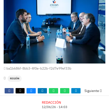
ba1b686f-8bb3-4f0e-b22b-f2d7e99ef33b
REGIÓN
Siguiente
REDACCIÓN
12/06/26 - 14:03