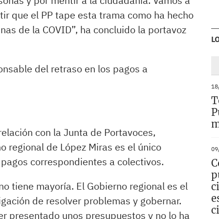
ersonas y por mentir a la ciudadanía. Vamos a
mitir que el PP tape esta trama como ha hecho
nas de la COVID”, ha concluido la portavoz
L
onsable del retraso en los pagos a
18
T
P
m
elación con la Junta de Portavoces,
o regional de López Miras es el único
09
 pagos correspondientes a colectivos.
C
p
o tiene mayoría. El Gobierno regional es el
c
e
ligación de resolver problemas y gobernar.
c
ber presentado unos presupuestos y no lo ha