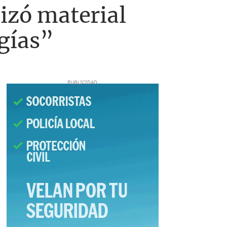
lizó material
gías”