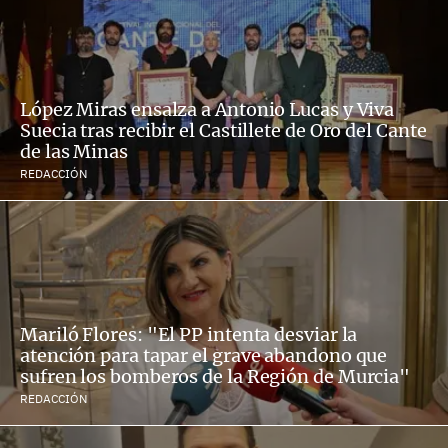
López Miras ensalza a Antonio Lucas y Viva
Suecia tras recibir el Castillete de Oro del Cante
de las Minas
REDACCIÓN
Mariló Flores: "El PP intenta desviar la
atención para tapar el grave abandono que
sufren los bomberos de la Región de Murcia"
REDACCIÓN