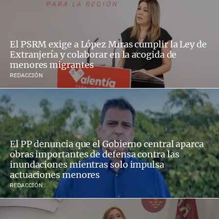
El PSRM exige a López Miras cumplir la Ley de
Extranjería y colaborar en la acogida de
menores migrantes
REDACCIÓN
El PP denuncia que el Gobierno central aparca
obras importantes de defensa contra las
inundaciones mientras solo impulsa
actuaciones menores
REDACCIÓN