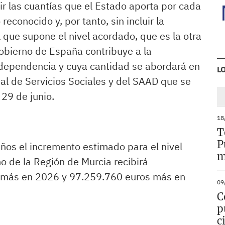
rir las cuantías que el Estado aporta por cada
econocido y, por tanto, sin incluir la
l que supone el nivel acordado, que es la otra
Gobierno de España contribuye a la
a dependencia y cuya cantidad se abordará en
L
rial de Servicios Sociales y del SAAD que se
 29 de junio.
18
T
P
ños el incremento estimado para el nivel
m
o de la Región de Murcia recibirá
 más en 2026 y 97.259.760 euros más en
09
C
p
c