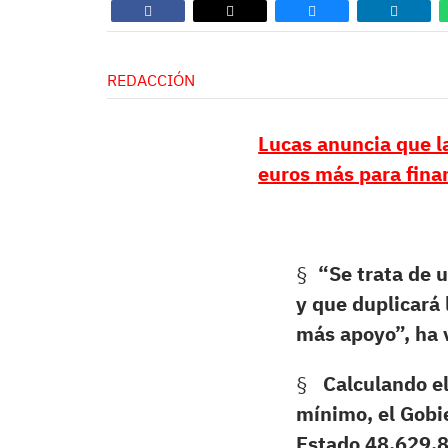
REDACCIÓN
Lucas anuncia que l
euros más para fina
§
“Se trata de u
y que duplicará 
más apoyo”, ha 
§
Calculando el
mínimo, el Gobie
Estado 48.629.