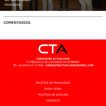
REDACCIÓN
COMENTARIOS
CARTAGENA ACTUALIDAD
TU PERIÓDICO DE CONFIANZA EN INTERNET.
TEL: 664209619 | E-MAIL:
CARTAGENACTUALIDAD@GMAIL.COM
POLÍTICA DE PRIVACIDAD
AVISO LEGAL
POLÍTICA DE COOKIES
CONTACTO