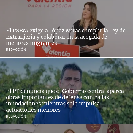
El PSRM exige a López Miras cumplir la Ley de
Extranjería y colaborar en la acogida de
menores migrantes
REDACCIÓN
El PP denuncia que el Gobierno central aparca
obras importantes de defensa contra las
inundaciones mientras solo impulsa
actuaciones menores
REDACCIÓN