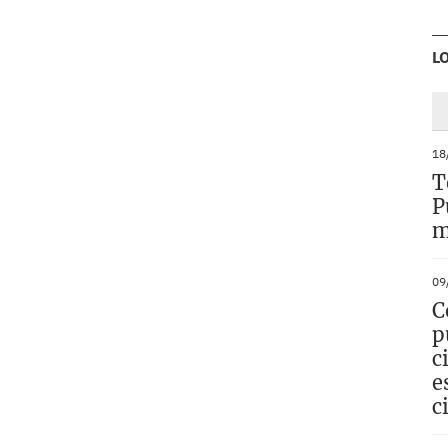
L
18
T
P
m
09
C
p
c
e
c