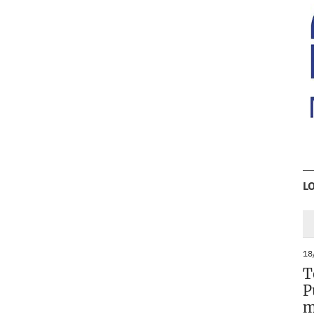
L
18
T
P
m