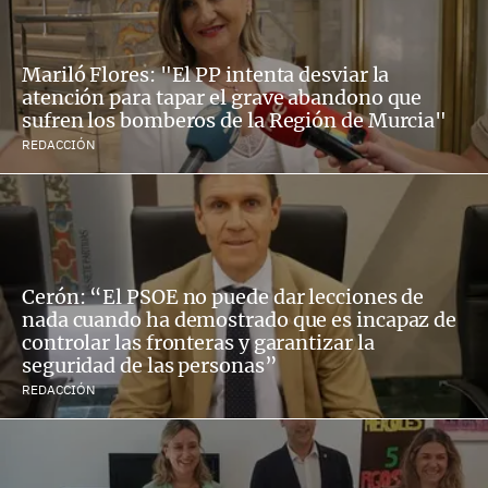
Mariló Flores: "El PP intenta desviar la
atención para tapar el grave abandono que
sufren los bomberos de la Región de Murcia"
REDACCIÓN
Cerón: “El PSOE no puede dar lecciones de
nada cuando ha demostrado que es incapaz de
controlar las fronteras y garantizar la
seguridad de las personas”
REDACCIÓN