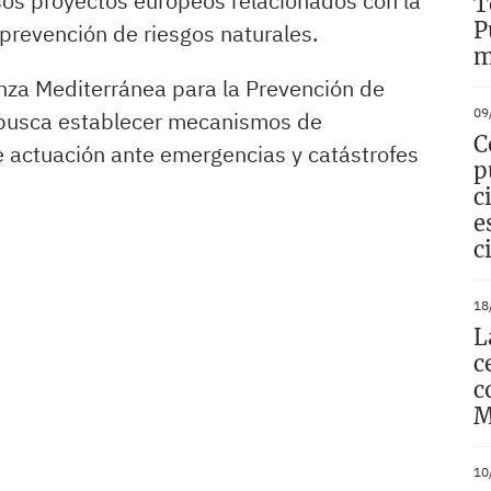
os proyectos europeos relacionados con la
T
P
 prevención de riesgos naturales.
m
ianza Mediterránea para la Prevención de
09
e busca establecer mecanismos de
C
e actuación ante emergencias y catástrofes
p
c
e
c
18
L
c
c
M
10