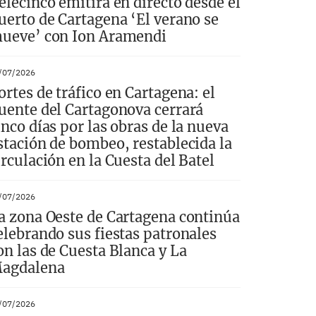
elecinco emitirá en directo desde el
uerto de Cartagena ‘El verano se
ueve’ con Ion Aramendi
/07/2026
ortes de tráfico en Cartagena: el
uente del Cartagonova cerrará
inco días por las obras de la nueva
stación de bombeo, restablecida la
irculación en la Cuesta del Batel
/07/2026
a zona Oeste de Cartagena continúa
elebrando sus fiestas patronales
on las de Cuesta Blanca y La
agdalena
/07/2026