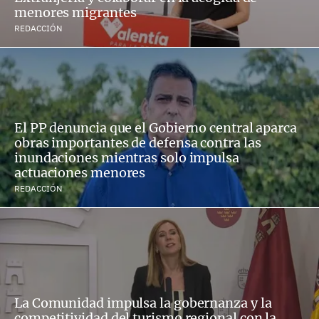
menores migrantes
REDACCIÓN
El PP denuncia que el Gobierno central aparca
obras importantes de defensa contra las
inundaciones mientras solo impulsa
actuaciones menores
REDACCIÓN
La Comunidad impulsa la gobernanza y la
competitividad del turismo regional con la