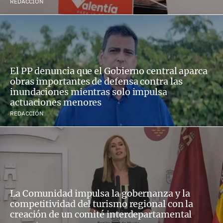
REDACCIÓN
El PP denuncia que el Gobierno central aparca
obras importantes de defensa contra las
inundaciones mientras solo impulsa
actuaciones menores
REDACCIÓN
La Comunidad impulsa la gobernanza y la
competitividad del turismo regional con la
creación de un comité interdepartamental