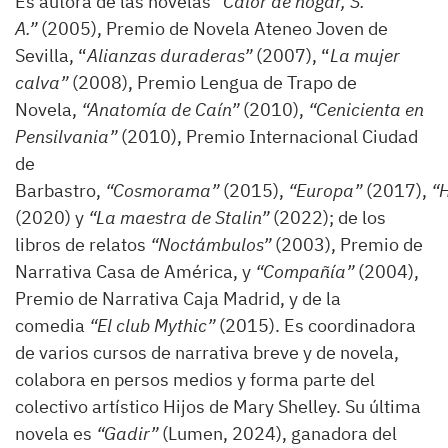
Es autora de las novelas
“Calor de hogar, S.
A.”
(2005), Premio de Novela Ateneo Joven de
Sevilla, “
Alianzas duraderas”
(2007), “
La mujer
calva”
(2008), Premio Lengua de Trapo de
Novela,
“Anatomía de Caín”
(2010),
“Cenicienta en
Pensilvania”
(2010), Premio Internacional Ciudad
de
Barbastro,
“Cosmorama”
(2015),
“Europa”
(2017),
“
(2020) y
“La maestra de Stalin”
(2022); de los
libros de relatos
“Noctámbulos”
(2003), Premio de
Narrativa Casa de América, y
“Compañía”
(2004),
Premio de Narrativa Caja Madrid, y de la
comedia
“El club Mythic”
(2015). Es coordinadora
de varios cursos de narrativa breve y de novela,
colabora en persos medios y forma parte del
colectivo artístico Hijos de Mary Shelley. Su última
novela es
“Gadir”
(Lumen, 2024), ganadora del