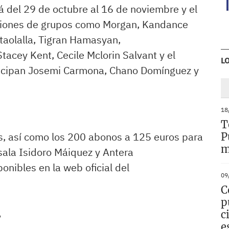
rá del 29 de octubre al 16 de noviembre y el
ciones de grupos como Morgan, Kandance
taolalla, Tigran Hamasyan,
tacey Kent, Cecile Mclorin Salvant y el
L
icipan Josemi Carmona, Chano Domínguez y
18
T
os, así como los 200 abonos a 125 euros para
P
m
sala Isidoro Máiquez y Antera
onibles en la web oficial del
09
C
p
.
c
e