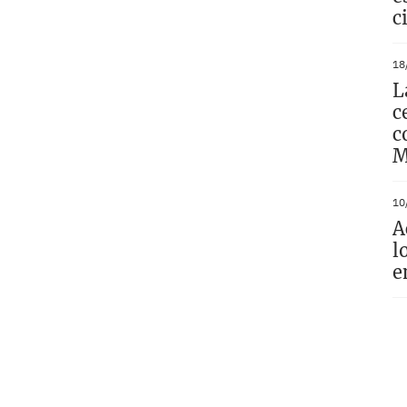
c
18
L
c
c
M
10
A
l
e