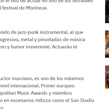
on el hito de actuar en uno de los festivales
 festival de Montreux.
nido de jazz‑punk instrumental, al que
rogresivo, metal y pinceladas de música
smo y humor irreverente. Actuarán el
oductor murciano, es uno de los máximos
ivel internacional. Primer europeo
ripolitan Music Awards y miembro
do en escenarios míticos como el Sun Studio
as.