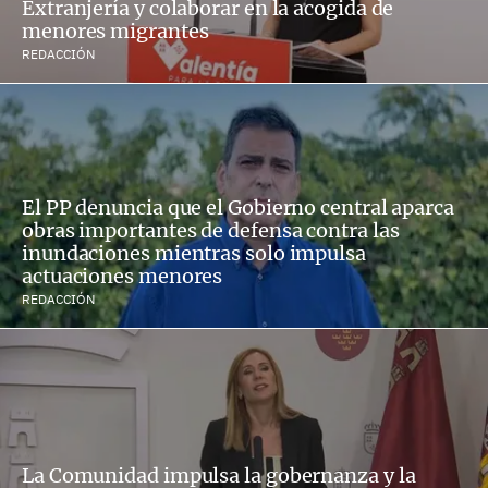
Extranjería y colaborar en la acogida de
menores migrantes
REDACCIÓN
El PP denuncia que el Gobierno central aparca
obras importantes de defensa contra las
inundaciones mientras solo impulsa
actuaciones menores
REDACCIÓN
La Comunidad impulsa la gobernanza y la