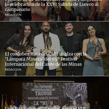
la celebración de la XXVI Subida de Lucero al
campanario
REDACCIÓN
El cordobés Rafa del Calli se alza con la
‘Lámpara Minera’ del 65º Festival
Internacional del Cante de las Minas
REDACCIÓN
Luis Paz Esquivel ‘Papillo’ gana el VIII