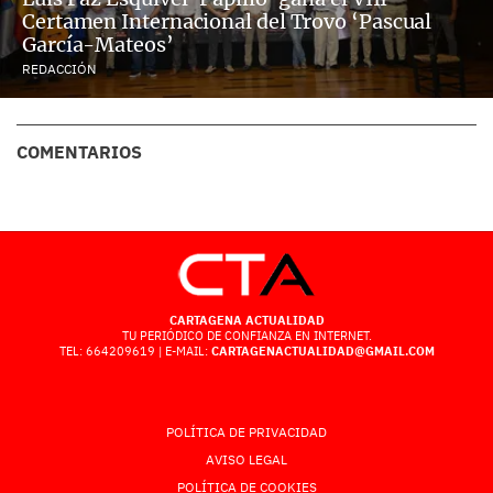
Certamen Internacional del Trovo ‘Pascual
García-Mateos’
REDACCIÓN
COMENTARIOS
CARTAGENA ACTUALIDAD
TU PERIÓDICO DE CONFIANZA EN INTERNET.
TEL: 664209619 | E-MAIL:
CARTAGENACTUALIDAD@GMAIL.COM
POLÍTICA DE PRIVACIDAD
AVISO LEGAL
POLÍTICA DE COOKIES