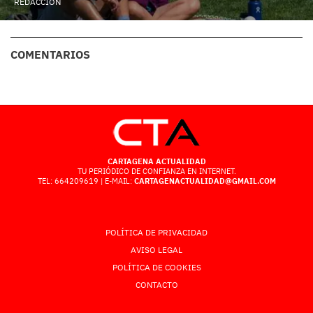
REDACCIÓN
COMENTARIOS
CARTAGENA ACTUALIDAD
TU PERIÓDICO DE CONFIANZA EN INTERNET.
TEL: 664209619 | E-MAIL:
CARTAGENACTUALIDAD@GMAIL.COM
POLÍTICA DE PRIVACIDAD
AVISO LEGAL
POLÍTICA DE COOKIES
CONTACTO