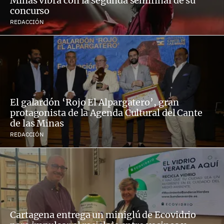
Minas vibra con la segunda semifinal de su
concurso
REDACCIÓN
El galardón ‘Rojo El Alpargatero’, gran
protagonista de la Agenda Cultural del Cante
de las Minas
REDACCIÓN
Cartagena entrega un miniglú de Ecovidrio