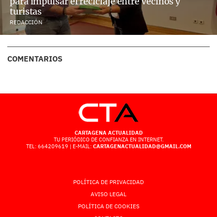
para impulsar el reciclaje entre vecinos y
turistas
REDACCIÓN
COMENTARIOS
CARTAGENA ACTUALIDAD
TU PERIÓDICO DE CONFIANZA EN INTERNET.
TEL: 664209619 | E-MAIL:
CARTAGENACTUALIDAD@GMAIL.COM
POLÍTICA DE PRIVACIDAD
AVISO LEGAL
POLÍTICA DE COOKIES