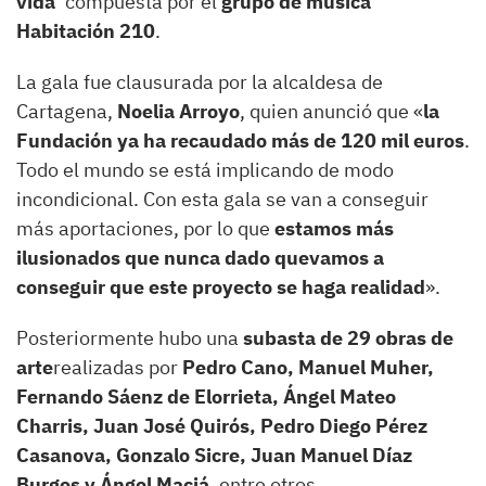
vida’
compuesta por el
grupo de música
Habitación 210
.
La gala fue clausurada por la alcaldesa de
Cartagena,
Noelia Arroyo
, quien anunció que «
la
Fundación ya ha recaudado más de 120 mil euros
.
Todo el mundo se está implicando de modo
incondicional. Con esta gala se van a conseguir
más aportaciones, por lo que
estamos más
ilusionados que nunca dado que
vamos a
conseguir que este proyecto se haga realidad
»
.
Posteriormente hubo una
subasta de 29 obras de
arte
realizadas por
Pedro Cano, Manuel Muher,
Fernando Sáenz de Elorrieta, Ángel Mateo
Charris, Juan José Quirós, Pedro Diego Pérez
Casanova, Gonzalo Sicre, Juan Manuel Díaz
Burgos y Ángel Maciá
, entre otros.