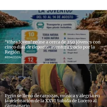
‘Vibra Joven’ reúne a cerca de 250 jóvenes con
cinco días de deporte, aventura y ocio por la
Región
REDACCIÓN
Perín se llenó de carrozas, música y alegría en
la celebración de la XXVI Subida de Lucero al
campanario