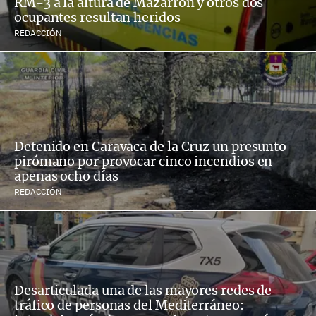
RM-3 a la altura de Mazarrón y otros dos
ocupantes resultan heridos
REDACCIÓN
Detenido en Caravaca de la Cruz un presunto
pirómano por provocar cinco incendios en
apenas ocho días
REDACCIÓN
Desarticulada una de las mayores redes de
tráfico de personas del Mediterráneo: