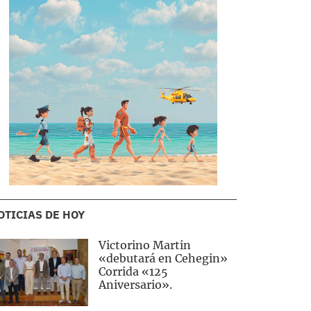
OTICIAS DE HOY
Victorino Martin
«debutará en Cehegin»
Corrida «125
Aniversario».