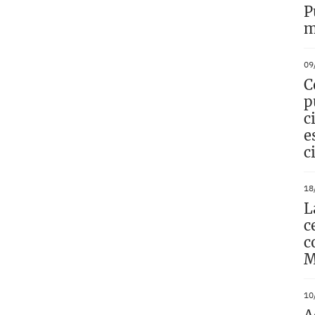
P
m
09
C
p
c
e
c
18
L
c
c
M
10