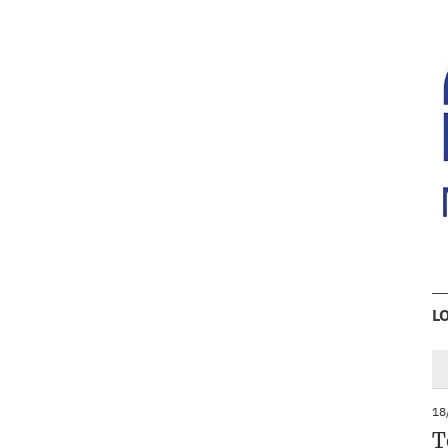
L
18
T