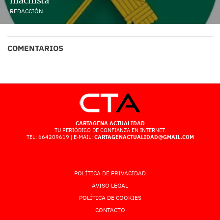
machista
REDACCIÓN
COMENTARIOS
CARTAGENA ACTUALIDAD
TU PERIÓDICO DE CONFIANZA EN INTERNET.
TEL: 664209619 | E-MAIL:
CARTAGENACTUALIDAD@GMAIL.COM
POLÍTICA DE PRIVACIDAD
AVISO LEGAL
POLÍTICA DE COOKIES
CONTACTO