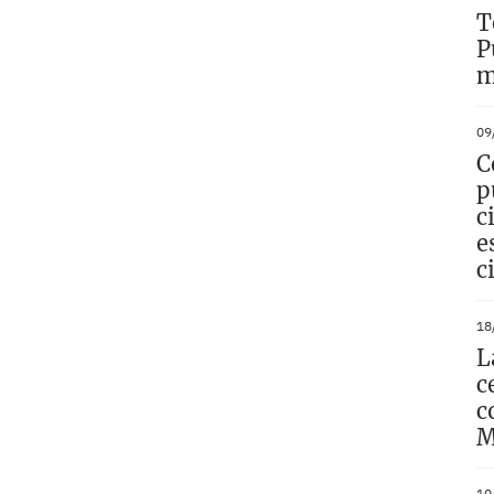
T
P
m
09
C
p
c
e
c
18
L
c
c
M
10