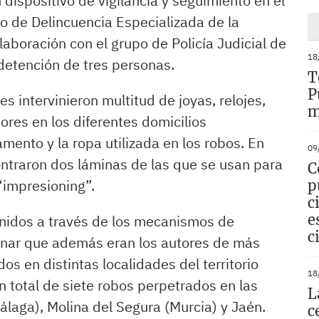
 dispositivo de vigilancia y seguimiento en el
po de Delincuencia Especializada de la
laboración con el grupo de Policía Judicial de
18
detención de tres personas.
T
P
es intervinieron multitud de joyas, relojes,
m
tores en los diferentes domicilios
mento y la ropa utilizada en los robos. En
09
ontraron dos láminas de las que se usan para
C
“impresioning”.
p
c
e
tenidos a través de los mecanismos de
c
minar que además eran los autores de más
os en distintas localidades del territorio
18
n total de siete robos perpetrados en las
L
álaga), Molina del Segura (Murcia) y Jaén.
c