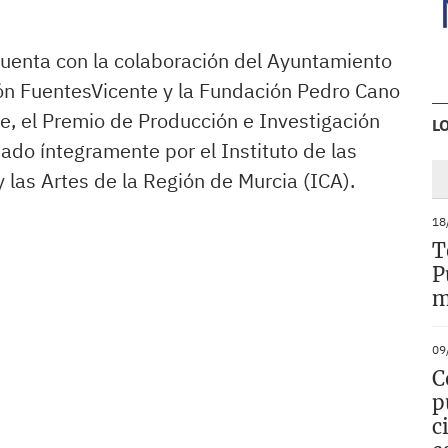
cuenta con la colaboración del Ayuntamiento
ón FuentesVicente y la Fundación Pedro Cano
te, el Premio de Producción e Investigación
L
nado íntegramente por el Instituto de las
y las Artes de la Región de Murcia (ICA).
18
T
P
m
09
C
p
c