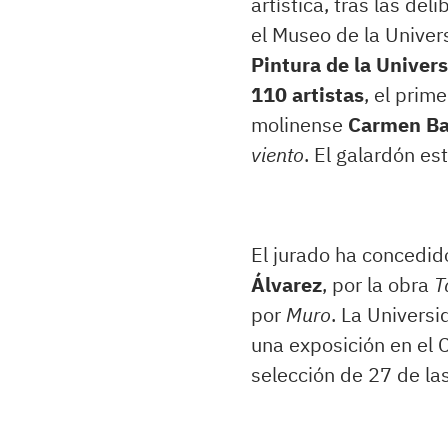
artística, tras las de
el Museo de la Univer
Pintura de la Univer
110 artistas
, el prim
molinense
Carmen Ba
viento
. El galardón e
El jurado ha concedi
Álvarez
, por la obra
T
por
Muro
. La Univers
una exposición en el 
selección de 27 de la