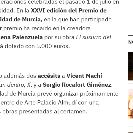
liberaciones celebradas el pasado 1 de julio en
sidad. En la
XXVI edición del Premio de
sidad de Murcia,
en la que han participado
er premio ha recaído en la creadora
ena Palenzuela
por su obra
El susurro del
N
stá dotado con 5.000 euros.
do además dos
accésits
a
Vicent Machí
an dentro, X
, y a
Sergio Rocafort Giménez
,
idad de Murcia prevé organizar próximamente
Centro de Arte Palacio Almudí con una
s obras presentadas al certamen.