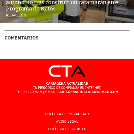
autónomo tras construir un catamarán en el
Programa de Retos
REDACCIÓN
COMENTARIOS
CARTAGENA ACTUALIDAD
TU PERIÓDICO DE CONFIANZA EN INTERNET.
TEL: 664209619 | E-MAIL:
CARTAGENACTUALIDAD@GMAIL.COM
POLÍTICA DE PRIVACIDAD
AVISO LEGAL
POLÍTICA DE COOKIES