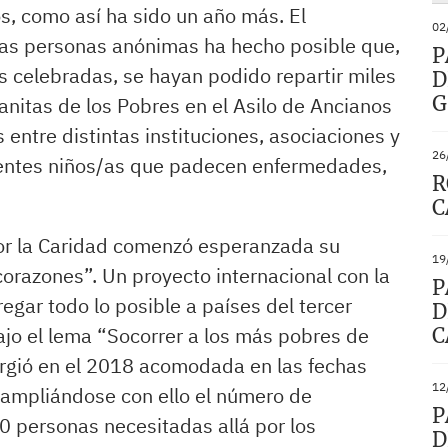
s, como así ha sido un año más. El
02
tas personas anónimas ha hecho posible que,
P
es celebradas, se hayan podido repartir miles
D
G
nitas de los Pobres en el Asilo de Ancianos
 entre distintas instituciones, asociaciones y
26
erentes niños/as que padecen enfermedades,
R
C
por la Caridad comenzó esperanzada su
19
corazones”. Un proyecto internacional con la
P
egar todo lo posible a países del tercer
D
jo el lema “Socorrer a los más pobres de
C
surgió en el 2018 acomodada en las fechas
12
ampliándose con ello el número de
P
0 personas necesitadas allá por los
D