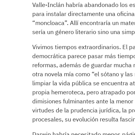
Valle-Inclán habría abandonado los e
para instalar directamente una oficin
“moncloaca”. Allí encontraría un mate
sería un género literario sino una simp
Vivimos tiempos extraordinarios. El p
democrática parece pasar más tiempo
reformas, además de guardar mucha mi
otra novela mía como “el sótano y las
limpiar la vida pública se encuentra a
propia hemeroteca, pero atrapado por
dimisiones fulminantes ante la menor 
virtudes de la prudencia jurídica, la 
procesales, su evolución resulta fasci
Darwin habría necesitado menos página