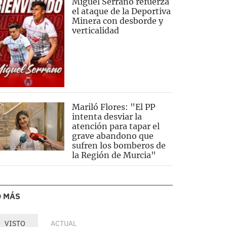
Miguel Serrano refuerza
el ataque de la Deportiva
Minera con desborde y
verticalidad
Mariló Flores: "El PP
intenta desviar la
atención para tapar el
grave abandono que
sufren los bomberos de
la Región de Murcia"
O MÁS
VISTO
ACTUAL