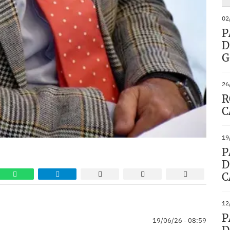
02
P
D
G
26
R
C
19
P
D
C
12
P
19/06/26 - 08:59