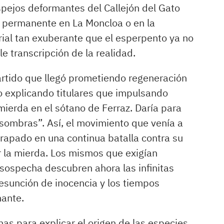
spejos deformantes del Callejón del Gato
a permanente en La Moncloa o en la
rial tan exuberante que el esperpento ya no
le transcripción de la realidad.
artido que llegó prometiendo regeneración
 explicando titulares que impulsando
erda en el sótano de Ferraz. Daría para
 sombras”. Así, el movimiento que venía a
trapado en una continua batalla contra su
 la mierda. Los mismos que exigían
sospecha descubren ahora las infinitas
presunción de inocencia y los tiempos
nante.
s para explicar el origen de las especies