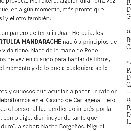
me provoca. Me reitero: alguien dirá “otra vez
P
 que, en algún momento, más pronto que
D
G
í y el otro también.
 compañero de tertulia Juan Heredia, les
26
R
RTULIA MANDARACHE
nació a principios de
C
de vida tiene. Nace de la mano de Pepe
os de vez en cuando para hablar de libros,
19
del momento y de lo que a cualquiera se le
P
D
C
s y curiosos que acudían a pasar un rato en
lebrábamos en el Casino de Cartagena. Pero,
12
P
co el personal fue perdiendo interés por la
D
, como digo, disminuyendo tanto que
L
 duro”, a saber: Nacho Borgoñós, Miguel