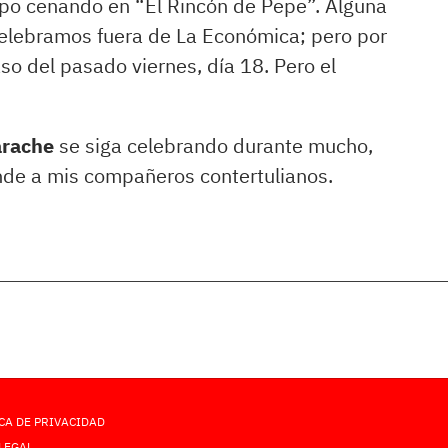
rpo cenando en “El Rincón de Pepe”. Alguna
 celebramos fuera de La Económica; pero por
aso del pasado viernes, día 18. Pero el
arache
se siga celebrando durante mucho,
de a mis compañeros contertulianos.
CA DE PRIVACIDAD
LEGAL