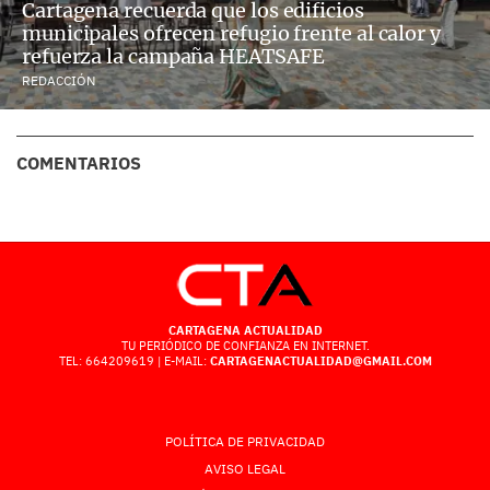
Cartagena recuerda que los edificios
municipales ofrecen refugio frente al calor y
refuerza la campaña HEATSAFE
REDACCIÓN
COMENTARIOS
CARTAGENA ACTUALIDAD
TU PERIÓDICO DE CONFIANZA EN INTERNET.
TEL: 664209619 | E-MAIL:
CARTAGENACTUALIDAD@GMAIL.COM
POLÍTICA DE PRIVACIDAD
AVISO LEGAL