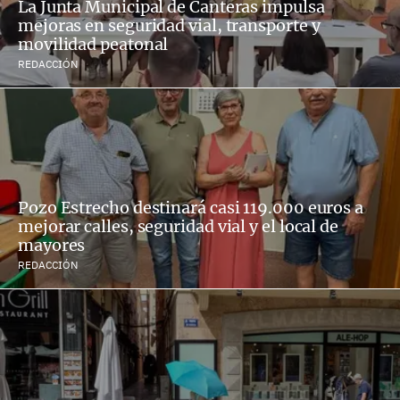
La Junta Municipal de Canteras impulsa
mejoras en seguridad vial, transporte y
movilidad peatonal
REDACCIÓN
Pozo Estrecho destinará casi 119.000 euros a
mejorar calles, seguridad vial y el local de
mayores
REDACCIÓN