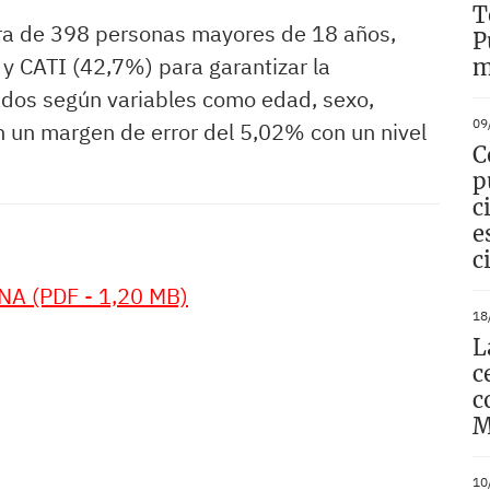
T
tra de 398 personas mayores de 18 años,
P
 CATI (42,7%) para garantizar la
m
ados según variables como edad, sexo,
09
n un margen de error del 5,02% con un nivel
C
p
c
e
c
A (PDF - 1,20 MB)
18
L
c
c
M
10