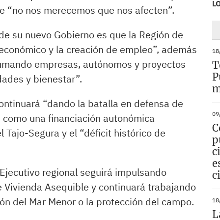
L
que “no nos merecemos que nos afecten”.
 de su nuevo Gobierno es que la Región de
o económico y la creación de empleo”, además
18
 sumando empresas, autónomos y proyectos
T
P
dades y bienestar”.
m
ontinuará “dando la batalla en defensa de
09
os como una financiación autonómica
C
 Tajo-Segura y el “déficit histórico de
p
c
e
Ejecutivo regional seguirá impulsando
c
de Vivienda Asequible y continuará trabajando
ón del Mar Menor o la protección del campo.
18
L