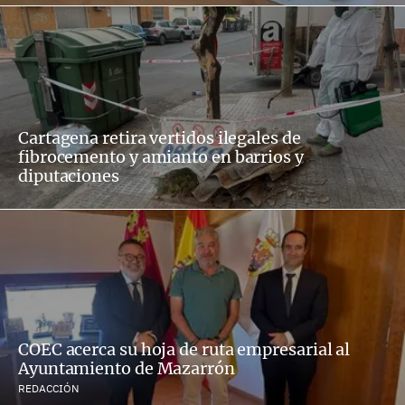
Cartagena retira vertidos ilegales de
fibrocemento y amianto en barrios y
diputaciones
COEC acerca su hoja de ruta empresarial al
Ayuntamiento de Mazarrón
REDACCIÓN