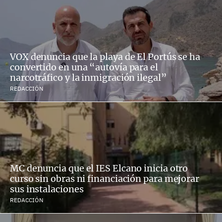
VOX denuncia que la playa de El Portús se ha
convertido en una “autovía para el
narcotráfico y la inmigración ilegal”
REDACCIÓN
MC denuncia que el IES Elcano inicia otro
curso sin obras ni financiación para mejorar
sus instalaciones
REDACCIÓN