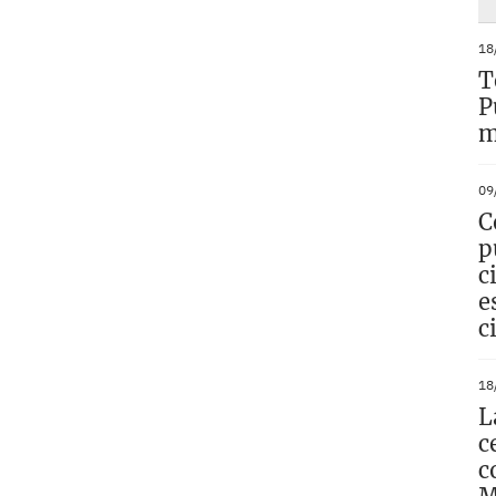
18
T
P
m
09
C
p
c
e
c
18
L
c
c