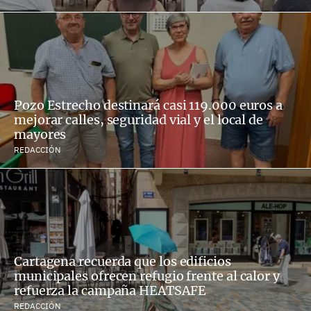
Pozo Estrecho destinará casi 119.000 euros a
mejorar calles, seguridad vial y el local de
mayores
REDACCIÓN
Cartagena recuerda que los edificios
municipales ofrecen refugio frente al calor y
refuerza la campaña HEATSAFE
REDACCIÓN