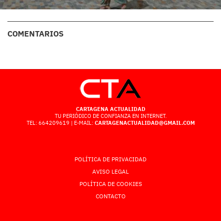
COMENTARIOS
CARTAGENA ACTUALIDAD
TU PERIÓDICO DE CONFIANZA EN INTERNET.
TEL: 664209619 | E-MAIL:
CARTAGENACTUALIDAD@GMAIL.COM
POLÍTICA DE PRIVACIDAD
AVISO LEGAL
POLÍTICA DE COOKIES
CONTACTO