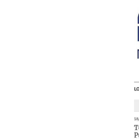
L
18
T
P