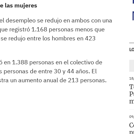
re las mujeres
, el desempleo se redujo en ambos con una
 que registró 1.168 personas menos que
l se redujo entre los hombres en 423
L
ó en 1.388 personas en el colectivo de
s personas de entre 30 y 44 años. El
stra un aumento anual de 213 personas.
18
T
P
m
09
C
p