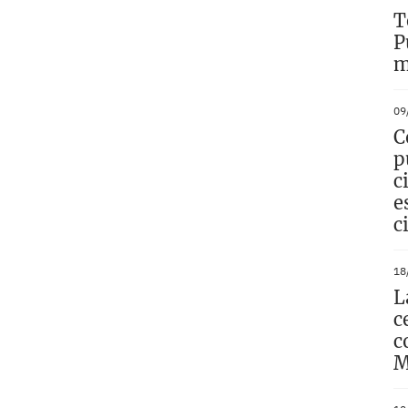
T
P
m
09
C
p
c
e
c
18
L
c
c
M