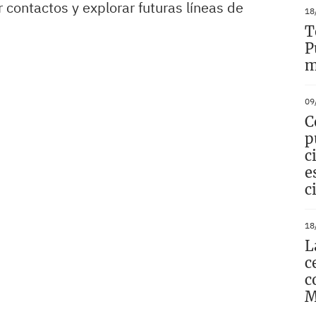
contactos y explorar futuras líneas de
18
T
P
m
09
C
p
c
e
c
18
L
c
c
M