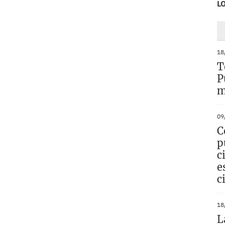
L
18
T
P
m
09
C
p
c
e
c
18
L