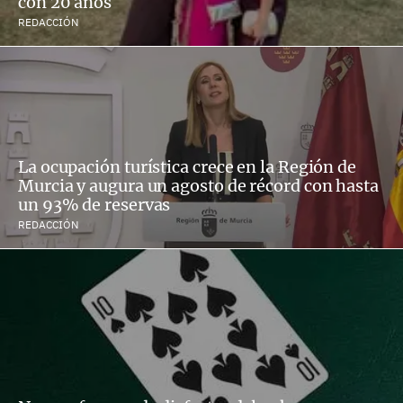
con 20 años
REDACCIÓN
La ocupación turística crece en la Región de
Murcia y augura un agosto de récord con hasta
un 93% de reservas
REDACCIÓN