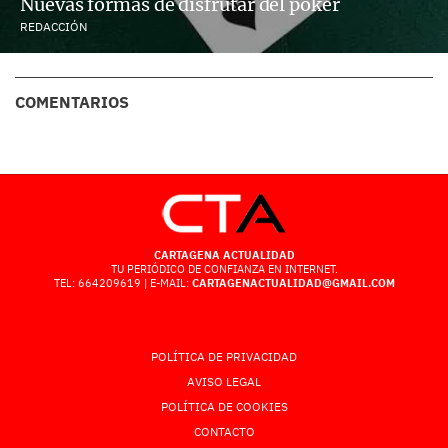
Nuevas formas de disfrutar del poker
REDACCIÓN
COMENTARIOS
CARTAGENA ACTUALIDAD
TU PERIÓDICO DE CONFIANZA EN INTERNET.
TEL: 664209619 | E-MAIL:
CARTAGENACTUALIDAD@GMAIL.COM
POLÍTICA DE PRIVACIDAD
AVISO LEGAL
POLÍTICA DE COOKIES
CONTACTO