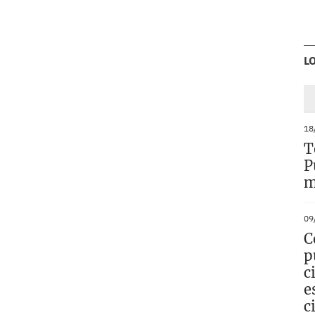
L
18
T
P
m
09
C
p
c
e
c