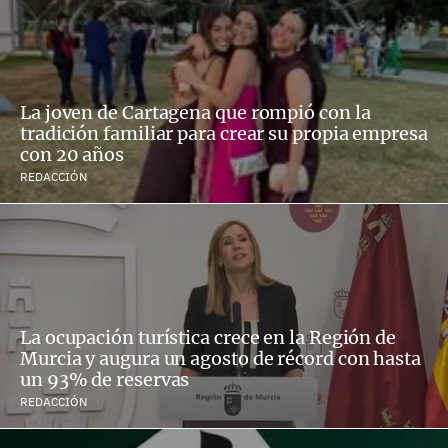
La joven de Cartagena que rompió con la
tradición familiar para crear su propia empresa
con 20 años
REDACCIÓN
La ocupación turística crece en la Región de
Murcia y augura un agosto de récord con hasta
un 93% de reservas
REDACCIÓN